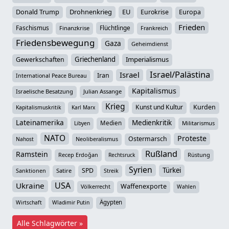
Donald Trump
Drohnenkrieg
EU
Eurokrise
Europa
Frieden
Faschismus
Flüchtlinge
Finanzkrise
Frankreich
Friedensbewegung
Gaza
Geheimdienst
Griechenland
Imperialismus
Gewerkschaften
Israel/Palästina
Israel
Iran
International Peace Bureau
Kapitalismus
Israelische Besatzung
Julian Assange
Krieg
Kunst und Kultur
Kurden
Kapitalismuskritik
Karl Marx
Lateinamerika
Medienkritik
Medien
Militarismus
Libyen
NATO
Proteste
Ostermarsch
Neoliberalismus
Nahost
Rußland
Ramstein
Recep Erdoğan
Rüstung
Rechtsruck
Syrien
Türkei
SPD
Sanktionen
Satire
Streik
USA
Ukraine
Waffenexporte
Völkerrecht
Wahlen
Ägypten
Wirtschaft
Wladimir Putin
Alle Schlagwörter »