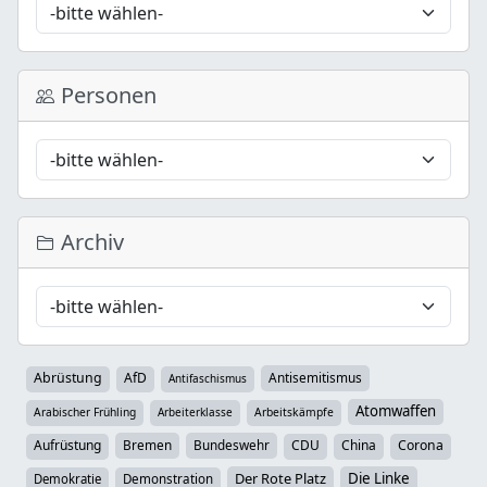
Personen
Archiv
Abrüstung
AfD
Antisemitismus
Antifaschismus
Atomwaffen
Arabischer Frühling
Arbeiterklasse
Arbeitskämpfe
Aufrüstung
Bremen
Bundeswehr
CDU
China
Corona
Der Rote Platz
Die Linke
Demokratie
Demonstration