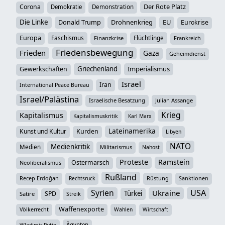
Der Rote Platz
Corona
Demokratie
Demonstration
Die Linke
Donald Trump
Drohnenkrieg
EU
Eurokrise
Europa
Faschismus
Flüchtlinge
Finanzkrise
Frankreich
Friedensbewegung
Frieden
Gaza
Geheimdienst
Griechenland
Imperialismus
Gewerkschaften
Israel
Iran
International Peace Bureau
Israel/Palästina
Israelische Besatzung
Julian Assange
Krieg
Kapitalismus
Kapitalismuskritik
Karl Marx
Lateinamerika
Kunst und Kultur
Kurden
Libyen
NATO
Medienkritik
Medien
Militarismus
Nahost
Proteste
Ramstein
Ostermarsch
Neoliberalismus
Rußland
Recep Erdoğan
Rüstung
Sanktionen
Rechtsruck
Syrien
USA
Ukraine
Türkei
SPD
Satire
Streik
Waffenexporte
Völkerrecht
Wahlen
Wirtschaft
Ägypten