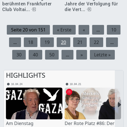
berühmten Frankfurter
Jahre der Verfolgung für
Club Voltai...
die Vert...
Seite 20 von 151
« Erste
«
...
10
...
18
19
20
21
22
...
30
40
50
...
»
Letzte »
HIGHLIGHTS
16.04.24
10.04.21
Nex
Am Dienstag
Der Rote Platz #86: Der