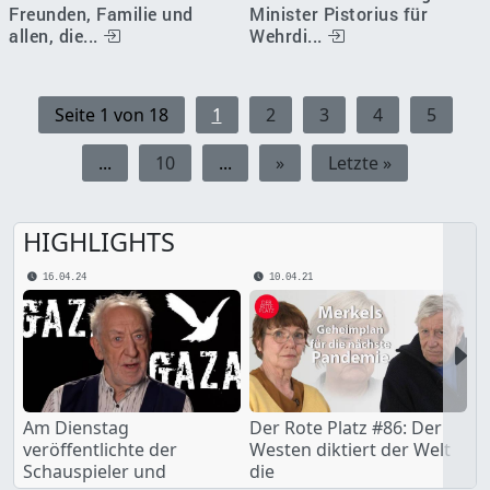
Freunden, Familie und
Minister Pistorius für
allen, die...
Wehrdi...
Seite 1 von 18
1
2
3
4
5
...
10
...
»
Letzte »
HIGHLIGHTS
16.04.24
10.04.21
Nex
Am Dienstag
Der Rote Platz #86: Der
veröffentlichte der
Westen diktiert der Welt
Schauspieler und
die