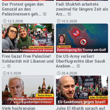
Der Protest gegen den
Fadi Shukfeh arbeitete
Genozid an den
zweimal für längere Zeit als
Palästinensern geh...
Arz...
12.5.2026
10.5.2026
Free Gaza! Free Palestine!
Die US-Army verliert
Solidarität mit Libanon und
Überflugrechte über Saudi
...
Arabien ...
6.5.2026
26.4.2026
Jules El Khatib sprach auf
Viele hochrangige