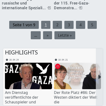
der 115. Free-Gaza-
russische und
Demonstra...
internationale Speziali...
Seite 1 von 9
1
2
3
4
5
...
»
Letzte »
HIGHLIGHTS
16.04.24
10.04.21
Nex
Am Dienstag
Der Rote Platz #86: Der
veröffentlichte der
Westen diktiert der Welt
Schauspieler und
die