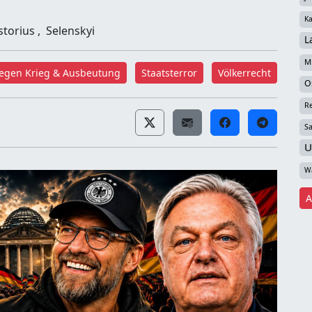
Ka
storius
,
Selenskyi
L
Mi
egen Krieg & Ausbeutung
Staatsterror
Völkerrecht
O
R
S
U
W
A