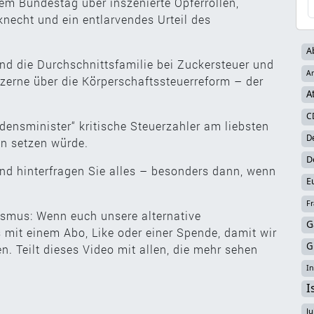
em Bundestag über inszenierte Opferrollen,
echt und ein entlarvendes Urteil des
A
nd die Durchschnittsfamilie bei Zuckersteuer und
Ar
nzerne über die Körperschaftssteuerreform – der
A
C
edensminister“ kritische Steuerzahler am liebsten
D
gen setzen würde.
D
Und hinterfragen Sie alles – besonders dann, wenn
E
Fr
smus: Wenn euch unsere alternative
G
ns mit einem Abo, Like oder einer Spende, damit wir
G
. Teilt dieses Video mit allen, die mehr sehen
In
I
Ju