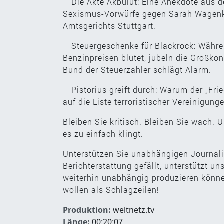
– Die Akte Akbulut: Eine Anekdote aus d
Sexismus-Vorwürfe gegen Sarah Wagenkn
Amtsgerichts Stuttgart.
– Steuergeschenke für Blackrock: Währe
Benzinpreisen blutet, jubeln die Großko
Bund der Steuerzahler schlägt Alarm.
– Pistorius greift durch: Warum der „Fri
auf die Liste terroristischer Vereinigun
Bleiben Sie kritisch. Bleiben Sie wach. 
es zu einfach klingt.
Unterstützen Sie unabhängigen Journali
Berichterstattung gefällt, unterstützt u
weiterhin unabhängig produzieren können
wollen als Schlagzeilen!
Produktion:
weltnetz.tv
Länge:
00:20:07