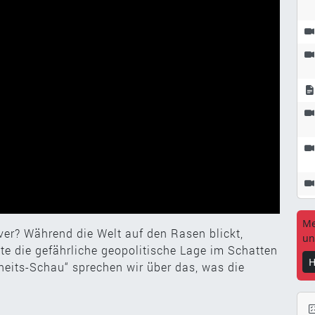
Me
r? Während die Welt auf den Rasen blickt,
un
e die gefährliche geopolitische Lage im Schatten
H
heits-Schau“ sprechen wir über das, was die