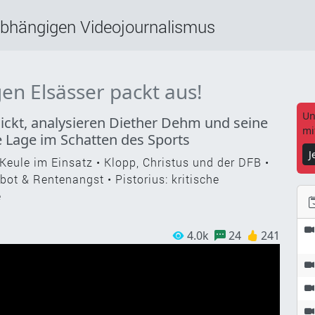
abhängigen Videojournalismus
gen Elsässer packt aus!
Un
ickt, analysieren Diether Dehm und seine
mi
e Lage im Schatten des Sports
J
Keule im Einsatz • Klopp, Christus und der DFB •
bot & Rentenangst • Pistorius: kritische
e
4.0k
24
241