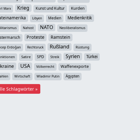
Krieg
Kunst und Kultur
Kurden
rl Marx
ateinamerika
Medienkritik
Medien
Libyen
NATO
litarismus
Neoliberalismus
Nahost
Proteste
Ramstein
stermarsch
Rußland
ecep Erdoğan
Rüstung
Rechtsruck
Syrien
Türkei
SPD
anktionen
Satire
Streik
USA
kraine
Waffenexporte
Völkerrecht
Ägypten
ahlen
Wirtschaft
Wladimir Putin
lle Schlagwörter »