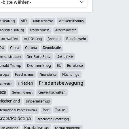
brüstung
AfD
Antisemitismus
Antifaschismus
abischer Frühling
Arbeiterklasse
Arbeitskämpfe
tomwaffen
Aufrüstung
Bremen
Bundeswehr
DU
China
Corona
Demokratie
Der Rote Platz
Die Linke
emonstration
onald Trump
Drohnenkrieg
EU
Eurokrise
uropa
Faschismus
Flüchtlinge
Finanzkrise
Friedensbewegung
Frieden
ankreich
aza
Gewerkschaften
Geheimdienst
riechenland
Imperialismus
Israel
Iran
ternational Peace Bureau
srael/Palästina
Israelische Besatzung
Kapitalismus
lian Assange
Kapitalismuskritik