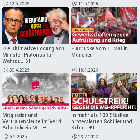
12.5.2026
11.5.2026
Die ultimative Lösung von
Eindrücke vom 1. Mai in
Minister Pistorius für
München
Wehrdi...
30.4.2026
18.1.2026
Mitglieder und
In mehr als 100 Städten
Vertrauensleute im Ver.di
protestierten Schüler und
Arbeitskreis M...
Schü...
6.5.2025
28.2.2022