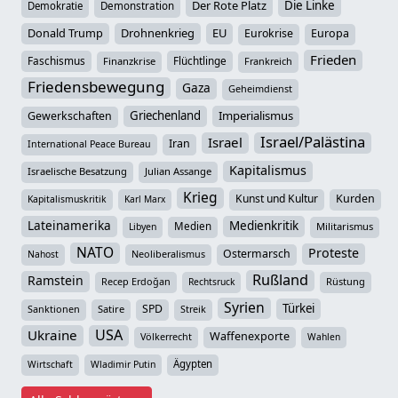
Der Rote Platz
Die Linke
Demokratie
Demonstration
Donald Trump
Drohnenkrieg
EU
Eurokrise
Europa
Frieden
Faschismus
Flüchtlinge
Finanzkrise
Frankreich
Friedensbewegung
Gaza
Geheimdienst
Griechenland
Imperialismus
Gewerkschaften
Israel/Palästina
Israel
Iran
International Peace Bureau
Kapitalismus
Israelische Besatzung
Julian Assange
Krieg
Kunst und Kultur
Kurden
Kapitalismuskritik
Karl Marx
Lateinamerika
Medienkritik
Medien
Militarismus
Libyen
NATO
Proteste
Ostermarsch
Neoliberalismus
Nahost
Rußland
Ramstein
Recep Erdoğan
Rüstung
Rechtsruck
Syrien
Türkei
SPD
Sanktionen
Satire
Streik
USA
Ukraine
Waffenexporte
Völkerrecht
Wahlen
Ägypten
Wirtschaft
Wladimir Putin