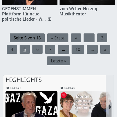
GEGENSTIMMEN -
vom Weber-Herzog
Plattform für neue
Musiktheater
politische Lieder - W...
Seite 5 von 18
« Erste
«
...
3
4
5
6
7
...
10
...
»
Letzte »
HIGHLIGHTS
16.04.24
10.04.21
Nex