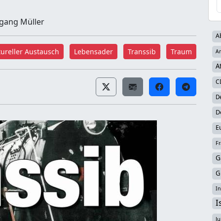
gang Müller
A
tureller Austausch
Lebensader
Transsib
Traum
Ar
A
C
D
D
E
Fr
G
G
In
I
Ju