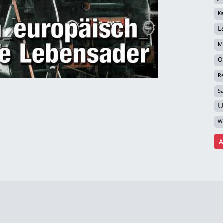
Ka
L
Mi
O
R
S
U
W
A