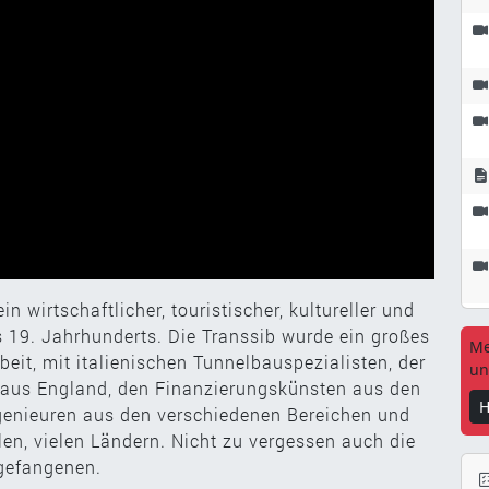
n wirtschaftlicher, touristischer, kultureller und
 19. Jahrhunderts. Die Transsib wurde ein großes
Me
eit, mit italienischen Tunnelbauspezialisten, der
un
 aus England, den Finanzierungskünsten aus den
H
genieuren aus den verschiedenen Bereichen und
len, vielen Ländern. Nicht zu vergessen auch die
fgefangenen.