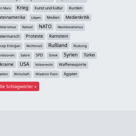
Krieg
Kunst und Kultur
Kurden
rl Marx
ateinamerika
Medienkritik
Medien
Libyen
NATO
litarismus
Neoliberalismus
Nahost
Proteste
Ramstein
stermarsch
Rußland
ecep Erdoğan
Rüstung
Rechtsruck
Syrien
Türkei
SPD
anktionen
Satire
Streik
USA
kraine
Waffenexporte
Völkerrecht
Ägypten
ahlen
Wirtschaft
Wladimir Putin
lle Schlagwörter »