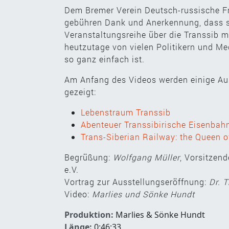
Dem Bremer Verein Deutsch-russische Fr
gebühren Dank und Anerkennung, dass si
Veranstaltungsreihe über die Transsib 
heutzutage von vielen Politikern und M
so ganz einfach ist.
Am Anfang des Videos werden einige Au
gezeigt:
Lebenstraum Transsib
Abenteuer Transsibirische Eisenbah
Trans-Siberian Railway: the Queen 
Begrüßung:
Wolfgang Müller
, Vorsitzen
e.V.
Vortrag zur Ausstellungseröffnung:
Dr. 
Video:
Marlies und Sönke Hundt
Produktion:
Marlies & Sönke Hundt
Länge:
0:46:33