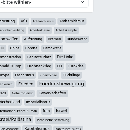
brüstung
AfD
Antisemitismus
Antifaschismus
abischer Frühling
Arbeiterklasse
Arbeitskämpfe
tomwaffen
Aufrüstung
Bremen
Bundeswehr
DU
China
Corona
Demokratie
Der Rote Platz
Die Linke
emonstration
onald Trump
Drohnenkrieg
EU
Eurokrise
uropa
Faschismus
Flüchtlinge
Finanzkrise
Friedensbewegung
Frieden
ankreich
aza
Gewerkschaften
Geheimdienst
riechenland
Imperialismus
Israel
Iran
ternational Peace Bureau
srael/Palästina
Israelische Besatzung
Kapitalismus
lian Assange
Kapitalismuskritik