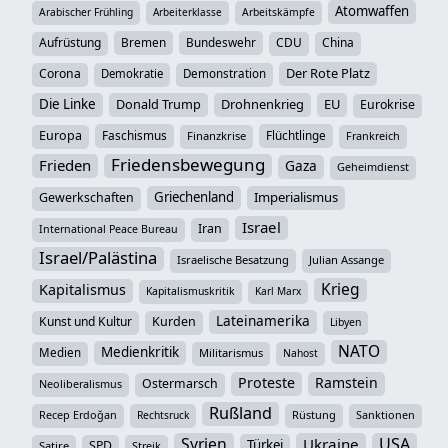
Atomwaffen
Arabischer Frühling
Arbeiterklasse
Arbeitskämpfe
Aufrüstung
Bremen
Bundeswehr
CDU
China
Der Rote Platz
Corona
Demokratie
Demonstration
Die Linke
Donald Trump
Drohnenkrieg
EU
Eurokrise
Europa
Faschismus
Flüchtlinge
Finanzkrise
Frankreich
Friedensbewegung
Frieden
Gaza
Geheimdienst
Griechenland
Imperialismus
Gewerkschaften
Israel
Iran
International Peace Bureau
Israel/Palästina
Israelische Besatzung
Julian Assange
Krieg
Kapitalismus
Kapitalismuskritik
Karl Marx
Lateinamerika
Kunst und Kultur
Kurden
Libyen
NATO
Medienkritik
Medien
Militarismus
Nahost
Proteste
Ramstein
Ostermarsch
Neoliberalismus
Rußland
Recep Erdoğan
Rüstung
Sanktionen
Rechtsruck
Syrien
USA
Ukraine
Türkei
SPD
Satire
Streik