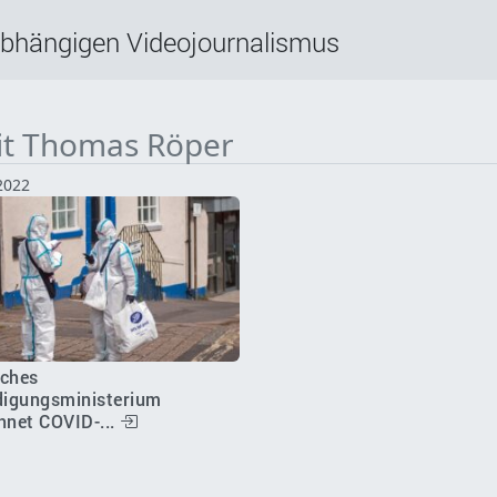
abhängigen Videojournalismus
mit Thomas Röper
2022
sches
digungsministerium
hnet COVID-...