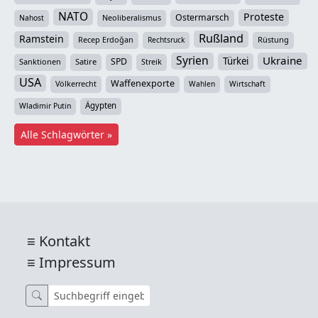
NATO
Proteste
Ostermarsch
Neoliberalismus
Nahost
Rußland
Ramstein
Recep Erdoğan
Rüstung
Rechtsruck
Syrien
Ukraine
Türkei
SPD
Sanktionen
Satire
Streik
USA
Waffenexporte
Völkerrecht
Wahlen
Wirtschaft
Ägypten
Wladimir Putin
Alle Schlagwörter »
Kontakt
Impressum