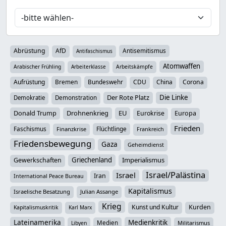
Abrüstung
AfD
Antisemitismus
Antifaschismus
Atomwaffen
Arabischer Frühling
Arbeiterklasse
Arbeitskämpfe
Aufrüstung
Bremen
Bundeswehr
CDU
China
Corona
Der Rote Platz
Die Linke
Demokratie
Demonstration
Donald Trump
Drohnenkrieg
EU
Eurokrise
Europa
Frieden
Faschismus
Flüchtlinge
Finanzkrise
Frankreich
Friedensbewegung
Gaza
Geheimdienst
Griechenland
Imperialismus
Gewerkschaften
Israel/Palästina
Israel
Iran
International Peace Bureau
Kapitalismus
Israelische Besatzung
Julian Assange
Krieg
Kunst und Kultur
Kurden
Kapitalismuskritik
Karl Marx
Lateinamerika
Medienkritik
Medien
Militarismus
Libyen