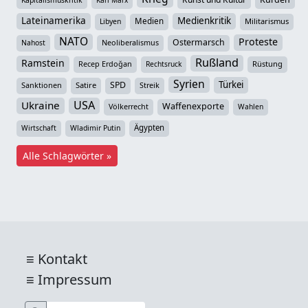
Lateinamerika
Medienkritik
Medien
Militarismus
Libyen
NATO
Proteste
Ostermarsch
Neoliberalismus
Nahost
Rußland
Ramstein
Recep Erdoğan
Rüstung
Rechtsruck
Syrien
Türkei
SPD
Sanktionen
Satire
Streik
USA
Ukraine
Waffenexporte
Völkerrecht
Wahlen
Ägypten
Wirtschaft
Wladimir Putin
Alle Schlagwörter »
Kontakt
Impressum