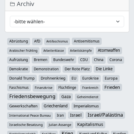
Archiv
Abrüstung
AfD
Antisemitismus
Antifaschismus
Atomwaffen
Arabischer Frühling
Arbeiterklasse
Arbeitskämpfe
Aufrüstung
Bremen
Bundeswehr
CDU
China
Corona
Der Rote Platz
Die Linke
Demokratie
Demonstration
Donald Trump
Drohnenkrieg
EU
Eurokrise
Europa
Frieden
Faschismus
Flüchtlinge
Finanzkrise
Frankreich
Friedensbewegung
Gaza
Geheimdienst
Griechenland
Imperialismus
Gewerkschaften
Israel/Palästina
Israel
Iran
International Peace Bureau
Kapitalismus
Israelische Besatzung
Julian Assange
Krieg
Kunst und Kultur
Kurden
Kapitalismuskritik
Karl Marx