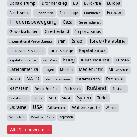
Donald Trump
Drohnenkrieg
EU
Eurokrise
Europa
Frieden
Faschismus
Flüchtlinge
Finanzkrise
Frankreich
Friedensbewegung
Gaza
Geheimdienst
Griechenland
Imperialismus
Gewerkschaften
Israel/Palästina
Israel
Iran
International Peace Bureau
Kapitalismus
Israelische Besatzung
Julian Assange
Krieg
Kunst und Kultur
Kurden
Kapitalismuskritik
Karl Marx
Lateinamerika
Medienkritik
Medien
Militarismus
Libyen
NATO
Proteste
Ostermarsch
Neoliberalismus
Nahost
Rußland
Ramstein
Recep Erdoğan
Rüstung
Rechtsruck
Syrien
Türkei
SPD
Sanktionen
Satire
Streik
USA
Ukraine
Waffenexporte
Völkerrecht
Wahlen
Ägypten
Wirtschaft
Wladimir Putin
Alle Schlagwörter »