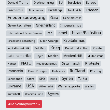
Donald Trump
Drohnenkrieg
EU
Eurokrise
Europa
Frieden
Faschismus
Flüchtlinge
Finanzkrise
Frankreich
Friedensbewegung
Gaza
Geheimdienst
Griechenland
Imperialismus
Gewerkschaften
Israel/Palästina
Israel
Iran
International Peace Bureau
Kapitalismus
Israelische Besatzung
Julian Assange
Krieg
Kunst und Kultur
Kurden
Kapitalismuskritik
Karl Marx
Lateinamerika
Medienkritik
Medien
Militarismus
Libyen
NATO
Proteste
Ostermarsch
Neoliberalismus
Nahost
Rußland
Ramstein
Recep Erdoğan
Rüstung
Rechtsruck
Syrien
Türkei
SPD
Sanktionen
Satire
Streik
USA
Ukraine
Waffenexporte
Völkerrecht
Wahlen
Ägypten
Wirtschaft
Wladimir Putin
Alle Schlagwörter »