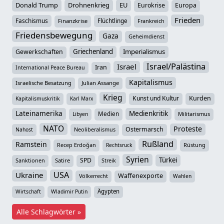
Donald Trump
Drohnenkrieg
EU
Eurokrise
Europa
Frieden
Faschismus
Flüchtlinge
Finanzkrise
Frankreich
Friedensbewegung
Gaza
Geheimdienst
Griechenland
Imperialismus
Gewerkschaften
Israel/Palästina
Israel
Iran
International Peace Bureau
Kapitalismus
Israelische Besatzung
Julian Assange
Krieg
Kunst und Kultur
Kurden
Kapitalismuskritik
Karl Marx
Lateinamerika
Medienkritik
Medien
Militarismus
Libyen
NATO
Proteste
Ostermarsch
Neoliberalismus
Nahost
Rußland
Ramstein
Recep Erdoğan
Rüstung
Rechtsruck
Syrien
Türkei
SPD
Sanktionen
Satire
Streik
USA
Ukraine
Waffenexporte
Völkerrecht
Wahlen
Ägypten
Wirtschaft
Wladimir Putin
Alle Schlagwörter »