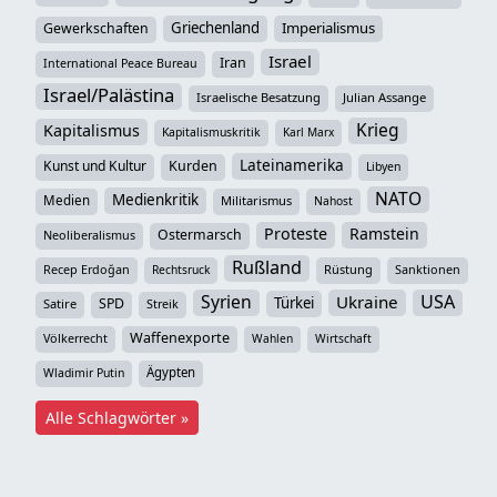
Griechenland
Imperialismus
Gewerkschaften
Israel
Iran
International Peace Bureau
Israel/Palästina
Israelische Besatzung
Julian Assange
Krieg
Kapitalismus
Kapitalismuskritik
Karl Marx
Lateinamerika
Kunst und Kultur
Kurden
Libyen
NATO
Medienkritik
Medien
Militarismus
Nahost
Proteste
Ramstein
Ostermarsch
Neoliberalismus
Rußland
Recep Erdoğan
Rüstung
Sanktionen
Rechtsruck
Syrien
USA
Ukraine
Türkei
SPD
Satire
Streik
Waffenexporte
Völkerrecht
Wahlen
Wirtschaft
Ägypten
Wladimir Putin
Alle Schlagwörter »