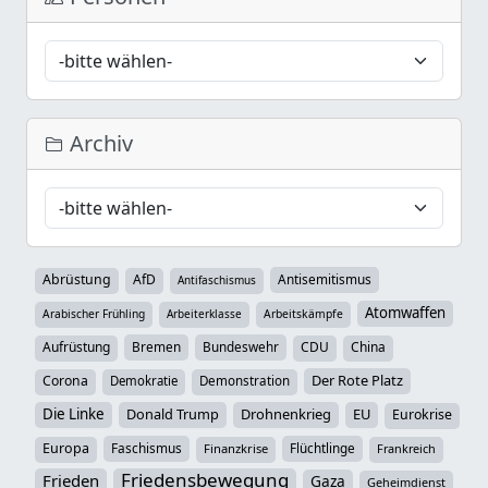
Archiv
Abrüstung
AfD
Antisemitismus
Antifaschismus
Atomwaffen
Arabischer Frühling
Arbeiterklasse
Arbeitskämpfe
Aufrüstung
Bremen
Bundeswehr
CDU
China
Der Rote Platz
Corona
Demokratie
Demonstration
Die Linke
Donald Trump
Drohnenkrieg
EU
Eurokrise
Europa
Faschismus
Flüchtlinge
Finanzkrise
Frankreich
Friedensbewegung
Frieden
Gaza
Geheimdienst