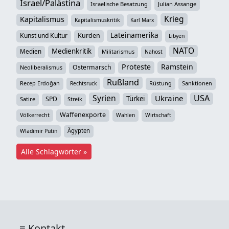
Israel/Palästina
Israelische Besatzung
Julian Assange
Krieg
Kapitalismus
Kapitalismuskritik
Karl Marx
Lateinamerika
Kunst und Kultur
Kurden
Libyen
NATO
Medienkritik
Medien
Militarismus
Nahost
Proteste
Ramstein
Ostermarsch
Neoliberalismus
Rußland
Recep Erdoğan
Rüstung
Sanktionen
Rechtsruck
Syrien
USA
Ukraine
Türkei
SPD
Satire
Streik
Waffenexporte
Völkerrecht
Wahlen
Wirtschaft
Ägypten
Wladimir Putin
Alle Schlagwörter »
Kontakt