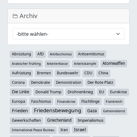
Archiv
Abrüstung
AfD
Antisemitismus
Antifaschismus
Atomwaffen
Arabischer Frühling
Arbeiterklasse
Arbeitskämpfe
Aufrüstung
Bremen
Bundeswehr
CDU
China
Der Rote Platz
Corona
Demokratie
Demonstration
Die Linke
Donald Trump
Drohnenkrieg
EU
Eurokrise
Europa
Faschismus
Flüchtlinge
Finanzkrise
Frankreich
Friedensbewegung
Frieden
Gaza
Geheimdienst
Griechenland
Imperialismus
Gewerkschaften
Israel
Iran
International Peace Bureau