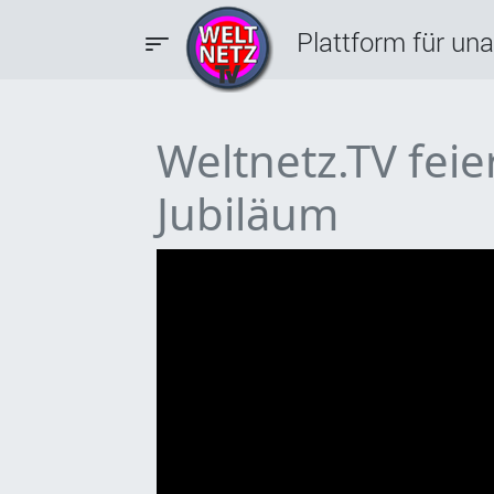
Plattform für un
Weltnetz.TV feie
Jubiläum