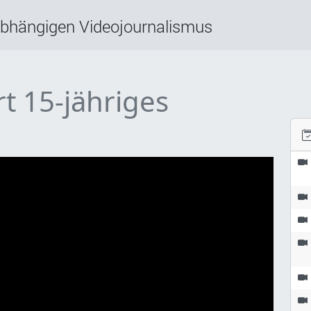
abhängigen Videojournalismus
rt 15-jähriges