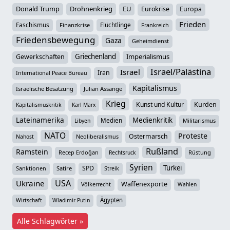
Donald Trump
Drohnenkrieg
EU
Eurokrise
Europa
Frieden
Faschismus
Flüchtlinge
Finanzkrise
Frankreich
Friedensbewegung
Gaza
Geheimdienst
Griechenland
Imperialismus
Gewerkschaften
Israel/Palästina
Israel
Iran
International Peace Bureau
Kapitalismus
Israelische Besatzung
Julian Assange
Krieg
Kunst und Kultur
Kurden
Kapitalismuskritik
Karl Marx
Lateinamerika
Medienkritik
Medien
Militarismus
Libyen
NATO
Proteste
Ostermarsch
Neoliberalismus
Nahost
Rußland
Ramstein
Recep Erdoğan
Rüstung
Rechtsruck
Syrien
Türkei
SPD
Sanktionen
Satire
Streik
USA
Ukraine
Waffenexporte
Völkerrecht
Wahlen
Ägypten
Wirtschaft
Wladimir Putin
Alle Schlagwörter »