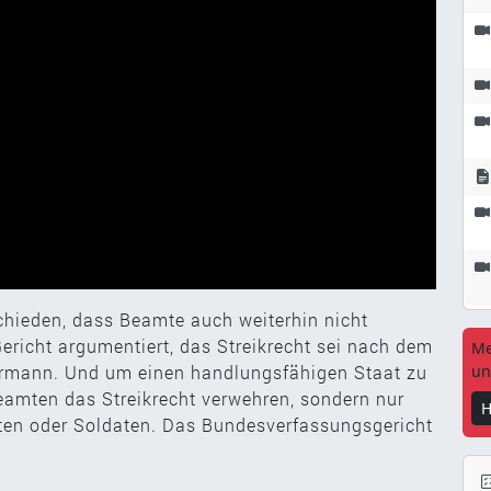
hieden, dass Beamte auch weiterhin nicht
Gericht argumentiert, das Streikrecht sei nach dem
Me
ermann. Und um einen handlungsfähigen Staat zu
un
eamten das Streikrecht verwehren, sondern nur
H
zisten oder Soldaten. Das Bundesverfassungsgericht