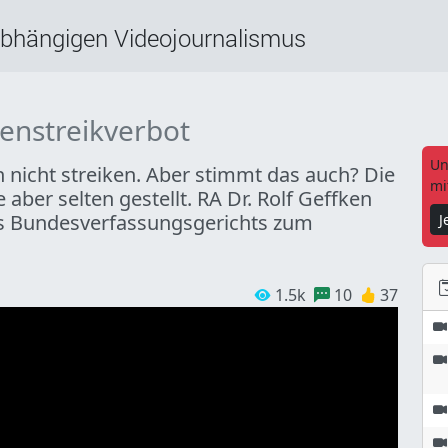
abhängigen Videojournalismus
nstreikverbot
Un
n nicht streiken. Aber stimmt das auch? Die
mi
aber selten gestellt. RA Dr. Rolf Geffken
des Bundesverfassungsgerichts zum
J
1.5k
10
37