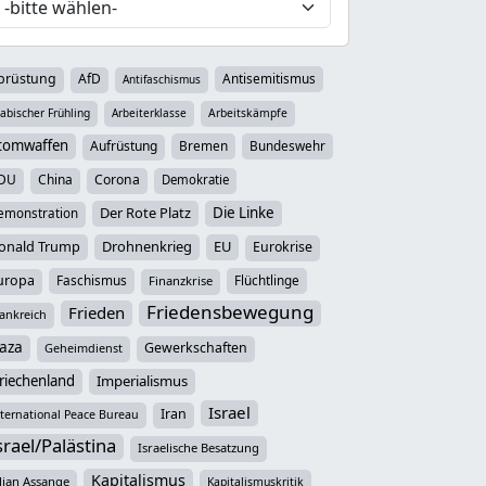
brüstung
AfD
Antisemitismus
Antifaschismus
abischer Frühling
Arbeiterklasse
Arbeitskämpfe
tomwaffen
Aufrüstung
Bremen
Bundeswehr
DU
China
Corona
Demokratie
Der Rote Platz
Die Linke
emonstration
onald Trump
Drohnenkrieg
EU
Eurokrise
uropa
Faschismus
Flüchtlinge
Finanzkrise
Friedensbewegung
Frieden
ankreich
aza
Gewerkschaften
Geheimdienst
riechenland
Imperialismus
Israel
Iran
ternational Peace Bureau
srael/Palästina
Israelische Besatzung
Kapitalismus
lian Assange
Kapitalismuskritik