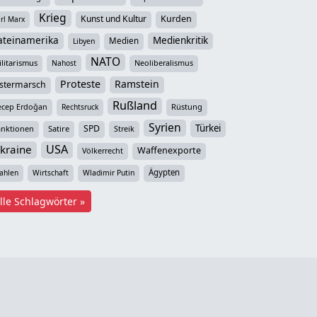
Krieg
Kunst und Kultur
Kurden
rl Marx
ateinamerika
Medienkritik
Medien
Libyen
NATO
litarismus
Neoliberalismus
Nahost
Proteste
Ramstein
stermarsch
Rußland
ecep Erdoğan
Rüstung
Rechtsruck
Syrien
Türkei
SPD
anktionen
Satire
Streik
USA
kraine
Waffenexporte
Völkerrecht
Ägypten
ahlen
Wirtschaft
Wladimir Putin
lle Schlagwörter »