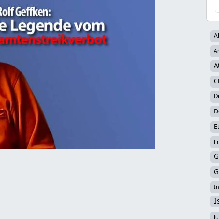
A
Ar
A
C
D
D
E
Fr
G
G
In
I
Ju