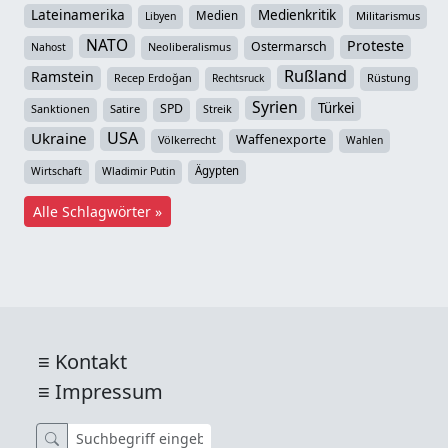
Lateinamerika
Medienkritik
Medien
Militarismus
Libyen
NATO
Proteste
Ostermarsch
Neoliberalismus
Nahost
Rußland
Ramstein
Recep Erdoğan
Rüstung
Rechtsruck
Syrien
Türkei
SPD
Sanktionen
Satire
Streik
USA
Ukraine
Waffenexporte
Völkerrecht
Wahlen
Ägypten
Wirtschaft
Wladimir Putin
Alle Schlagwörter »
Kontakt
Impressum