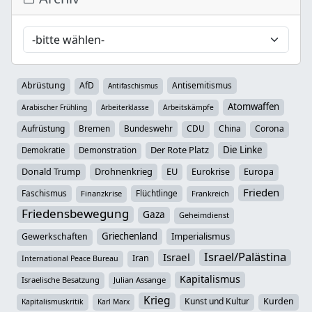
Abrüstung
AfD
Antisemitismus
Antifaschismus
Atomwaffen
Arabischer Frühling
Arbeiterklasse
Arbeitskämpfe
Aufrüstung
Bremen
Bundeswehr
CDU
China
Corona
Der Rote Platz
Die Linke
Demokratie
Demonstration
Donald Trump
Drohnenkrieg
EU
Eurokrise
Europa
Frieden
Faschismus
Flüchtlinge
Finanzkrise
Frankreich
Friedensbewegung
Gaza
Geheimdienst
Griechenland
Imperialismus
Gewerkschaften
Israel/Palästina
Israel
Iran
International Peace Bureau
Kapitalismus
Israelische Besatzung
Julian Assange
Krieg
Kunst und Kultur
Kurden
Kapitalismuskritik
Karl Marx