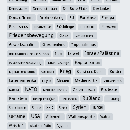
Der Rote Platz
Die Linke
Demokratie
Demonstration
Donald Trump
Drohnenkrieg
EU
Eurokrise
Europa
Frieden
Faschismus
Flüchtlinge
Finanzkrise
Frankreich
Friedensbewegung
Gaza
Geheimdienst
Griechenland
Imperialismus
Gewerkschaften
Israel/Palästina
Israel
Iran
International Peace Bureau
Kapitalismus
Israelische Besatzung
Julian Assange
Krieg
Kunst und Kultur
Kurden
Kapitalismuskritik
Karl Marx
Lateinamerika
Medienkritik
Medien
Militarismus
Libyen
NATO
Proteste
Ostermarsch
Neoliberalismus
Nahost
Rußland
Ramstein
Recep Erdoğan
Rüstung
Rechtsruck
Syrien
Türkei
SPD
Sanktionen
Satire
Streik
USA
Ukraine
Waffenexporte
Völkerrecht
Wahlen
Ägypten
Wirtschaft
Wladimir Putin