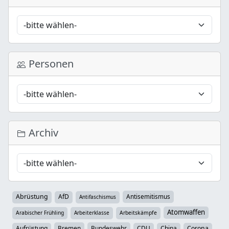
Personen
Archiv
Abrüstung
AfD
Antisemitismus
Antifaschismus
Atomwaffen
Arabischer Frühling
Arbeiterklasse
Arbeitskämpfe
Aufrüstung
Bremen
Bundeswehr
CDU
China
Corona