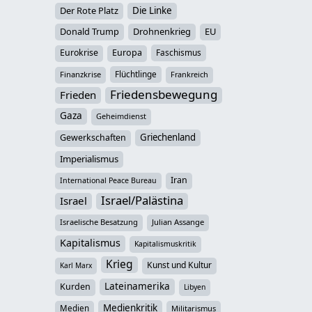
Der Rote Platz
Die Linke
Donald Trump
Drohnenkrieg
EU
Eurokrise
Europa
Faschismus
Flüchtlinge
Finanzkrise
Frankreich
Friedensbewegung
Frieden
Gaza
Geheimdienst
Griechenland
Gewerkschaften
Imperialismus
Iran
International Peace Bureau
Israel/Palästina
Israel
Israelische Besatzung
Julian Assange
Kapitalismus
Kapitalismuskritik
Krieg
Kunst und Kultur
Karl Marx
Lateinamerika
Kurden
Libyen
Medienkritik
Medien
Militarismus