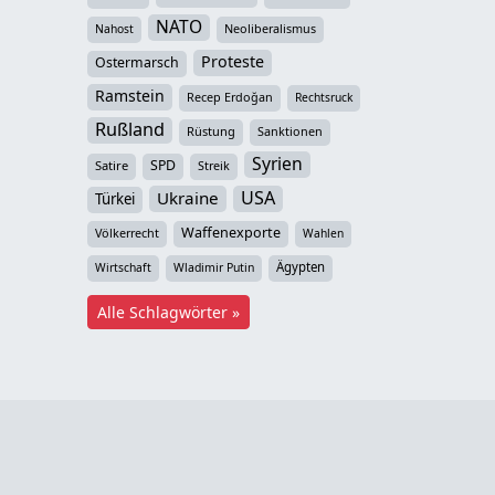
NATO
Neoliberalismus
Nahost
Proteste
Ostermarsch
Ramstein
Recep Erdoğan
Rechtsruck
Rußland
Rüstung
Sanktionen
Syrien
SPD
Satire
Streik
USA
Ukraine
Türkei
Waffenexporte
Völkerrecht
Wahlen
Ägypten
Wirtschaft
Wladimir Putin
Alle Schlagwörter »