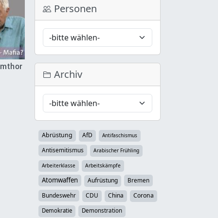
Personen
 Amthor
Archiv
Abrüstung
AfD
Antifaschismus
Antisemitismus
Arabischer Frühling
Arbeiterklasse
Arbeitskämpfe
Atomwaffen
Aufrüstung
Bremen
Bundeswehr
CDU
China
Corona
Demokratie
Demonstration