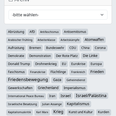
Abrüstung
AfD
Antisemitismus
Antifaschismus
Atomwaffen
Arabischer Frühling
Arbeiterklasse
Arbeitskämpfe
Aufrüstung
Bremen
Bundeswehr
CDU
China
Corona
Der Rote Platz
Die Linke
Demokratie
Demonstration
Donald Trump
Drohnenkrieg
EU
Eurokrise
Europa
Frieden
Faschismus
Flüchtlinge
Finanzkrise
Frankreich
Friedensbewegung
Gaza
Geheimdienst
Griechenland
Imperialismus
Gewerkschaften
Israel/Palästina
Israel
Iran
International Peace Bureau
Kapitalismus
Israelische Besatzung
Julian Assange
Krieg
Kunst und Kultur
Kurden
Kapitalismuskritik
Karl Marx