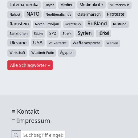
Lateinamerika
Medienkritik
Medien
Militarismus
Libyen
NATO
Proteste
Ostermarsch
Neoliberalismus
Nahost
Rußland
Ramstein
Recep Erdoğan
Rüstung
Rechtsruck
Syrien
Türkei
SPD
Sanktionen
Satire
Streik
USA
Ukraine
Waffenexporte
Völkerrecht
Wahlen
Ägypten
Wirtschaft
Wladimir Putin
Alle Schlagwörter »
Kontakt
Impressum