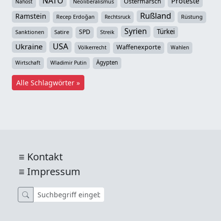
NATO
Proteste
Ostermarsch
Neoliberalismus
Nahost
Rußland
Ramstein
Recep Erdoğan
Rüstung
Rechtsruck
Syrien
Türkei
SPD
Sanktionen
Satire
Streik
USA
Ukraine
Waffenexporte
Völkerrecht
Wahlen
Ägypten
Wirtschaft
Wladimir Putin
Alle Schlagwörter »
Kontakt
Impressum