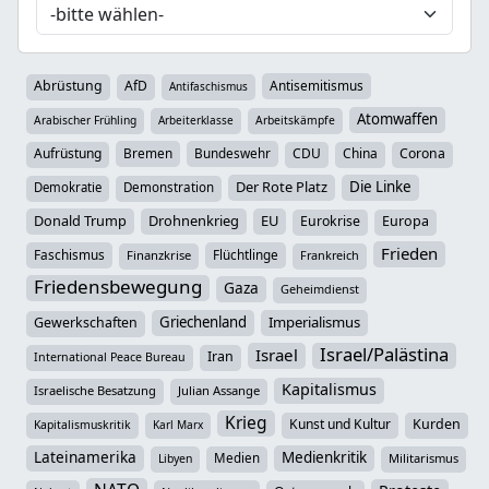
Abrüstung
AfD
Antisemitismus
Antifaschismus
Atomwaffen
Arabischer Frühling
Arbeiterklasse
Arbeitskämpfe
Aufrüstung
Bremen
Bundeswehr
CDU
China
Corona
Der Rote Platz
Die Linke
Demokratie
Demonstration
Donald Trump
Drohnenkrieg
EU
Eurokrise
Europa
Frieden
Faschismus
Flüchtlinge
Finanzkrise
Frankreich
Friedensbewegung
Gaza
Geheimdienst
Griechenland
Imperialismus
Gewerkschaften
Israel/Palästina
Israel
Iran
International Peace Bureau
Kapitalismus
Israelische Besatzung
Julian Assange
Krieg
Kunst und Kultur
Kurden
Kapitalismuskritik
Karl Marx
Lateinamerika
Medienkritik
Medien
Militarismus
Libyen