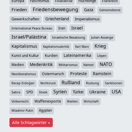
Europa
Faschismus
Flüchtlinge
Finanzkrise
Frankreich
Friedensbewegung
Frieden
Gaza
Geheimdienst
Griechenland
Imperialismus
Gewerkschaften
Israel
Iran
International Peace Bureau
Israel/Palästina
Israelische Besatzung
Julian Assange
Krieg
Kapitalismus
Kapitalismuskritik
Karl Marx
Lateinamerika
Kunst und Kultur
Kurden
Libyen
NATO
Medienkritik
Medien
Militarismus
Nahost
Proteste
Ramstein
Ostermarsch
Neoliberalismus
Rußland
Recep Erdoğan
Rüstung
Sanktionen
Rechtsruck
Syrien
USA
Ukraine
Türkei
SPD
Satire
Streik
Waffenexporte
Völkerrecht
Wahlen
Wirtschaft
Ägypten
Wladimir Putin
Alle Schlagwörter »