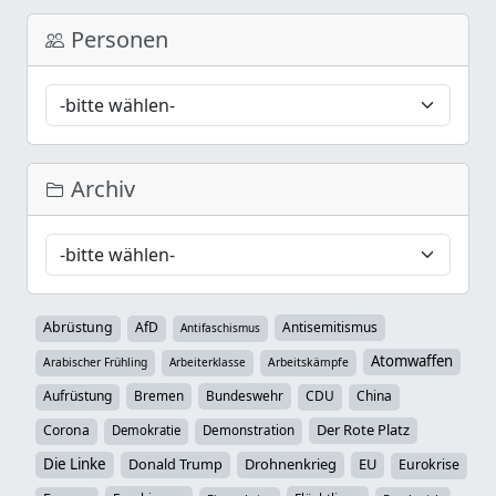
Personen
Archiv
Abrüstung
AfD
Antisemitismus
Antifaschismus
Atomwaffen
Arabischer Frühling
Arbeiterklasse
Arbeitskämpfe
Aufrüstung
Bremen
Bundeswehr
CDU
China
Der Rote Platz
Corona
Demokratie
Demonstration
Die Linke
Donald Trump
Drohnenkrieg
EU
Eurokrise