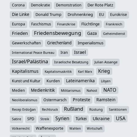
Der Rote Platz
Corona
Demokratie
Demonstration
Die Linke
Donald Trump
Drohnenkrieg
EU
Eurokrise
Europa
Faschismus
Flüchtlinge
Finanzkrise
Frankreich
Friedensbewegung
Frieden
Gaza
Geheimdienst
Griechenland
Imperialismus
Gewerkschaften
Israel
Iran
International Peace Bureau
Israel/Palästina
Israelische Besatzung
Julian Assange
Krieg
Kapitalismus
Kapitalismuskritik
Karl Marx
Lateinamerika
Kunst und Kultur
Kurden
Libyen
NATO
Medienkritik
Medien
Militarismus
Nahost
Proteste
Ramstein
Ostermarsch
Neoliberalismus
Rußland
Recep Erdoğan
Rüstung
Sanktionen
Rechtsruck
Syrien
USA
Ukraine
Türkei
SPD
Satire
Streik
Waffenexporte
Völkerrecht
Wahlen
Wirtschaft