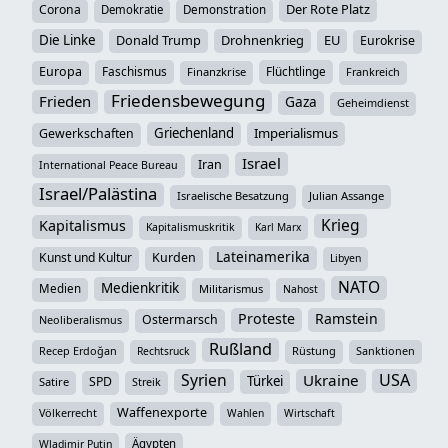
Der Rote Platz
Corona
Demokratie
Demonstration
Die Linke
Donald Trump
Drohnenkrieg
EU
Eurokrise
Europa
Faschismus
Flüchtlinge
Finanzkrise
Frankreich
Friedensbewegung
Frieden
Gaza
Geheimdienst
Griechenland
Imperialismus
Gewerkschaften
Israel
Iran
International Peace Bureau
Israel/Palästina
Israelische Besatzung
Julian Assange
Krieg
Kapitalismus
Kapitalismuskritik
Karl Marx
Lateinamerika
Kunst und Kultur
Kurden
Libyen
NATO
Medienkritik
Medien
Militarismus
Nahost
Proteste
Ramstein
Ostermarsch
Neoliberalismus
Rußland
Recep Erdoğan
Rüstung
Sanktionen
Rechtsruck
Syrien
USA
Ukraine
Türkei
SPD
Satire
Streik
Waffenexporte
Völkerrecht
Wahlen
Wirtschaft
Ägypten
Wladimir Putin