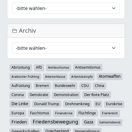
Archiv
Abrüstung
AfD
Antisemitismus
Antifaschismus
Atomwaffen
Arabischer Frühling
Arbeiterklasse
Arbeitskämpfe
Aufrüstung
Bremen
Bundeswehr
CDU
China
Der Rote Platz
Corona
Demokratie
Demonstration
Die Linke
Donald Trump
Drohnenkrieg
EU
Eurokrise
Europa
Faschismus
Flüchtlinge
Finanzkrise
Frankreich
Friedensbewegung
Frieden
Gaza
Geheimdienst
Griechenland
Imperialismus
Gewerkschaften