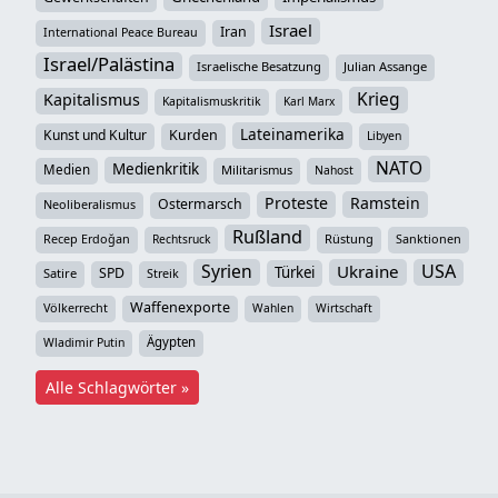
Israel
Iran
International Peace Bureau
Israel/Palästina
Israelische Besatzung
Julian Assange
Krieg
Kapitalismus
Kapitalismuskritik
Karl Marx
Lateinamerika
Kunst und Kultur
Kurden
Libyen
NATO
Medienkritik
Medien
Militarismus
Nahost
Proteste
Ramstein
Ostermarsch
Neoliberalismus
Rußland
Recep Erdoğan
Rüstung
Sanktionen
Rechtsruck
Syrien
USA
Ukraine
Türkei
SPD
Satire
Streik
Waffenexporte
Völkerrecht
Wahlen
Wirtschaft
Ägypten
Wladimir Putin
Alle Schlagwörter »