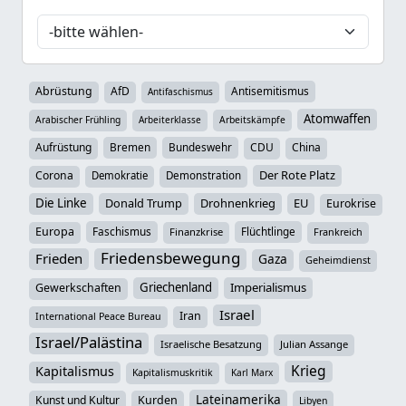
Abrüstung
AfD
Antisemitismus
Antifaschismus
Atomwaffen
Arabischer Frühling
Arbeiterklasse
Arbeitskämpfe
Aufrüstung
Bremen
Bundeswehr
CDU
China
Der Rote Platz
Corona
Demokratie
Demonstration
Die Linke
Donald Trump
Drohnenkrieg
EU
Eurokrise
Europa
Faschismus
Flüchtlinge
Finanzkrise
Frankreich
Friedensbewegung
Frieden
Gaza
Geheimdienst
Griechenland
Imperialismus
Gewerkschaften
Israel
Iran
International Peace Bureau
Israel/Palästina
Israelische Besatzung
Julian Assange
Krieg
Kapitalismus
Kapitalismuskritik
Karl Marx
Lateinamerika
Kunst und Kultur
Kurden
Libyen