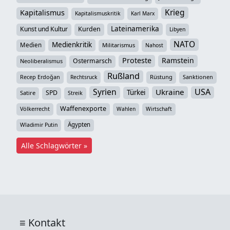
Krieg
Kapitalismus
Kapitalismuskritik
Karl Marx
Lateinamerika
Kunst und Kultur
Kurden
Libyen
NATO
Medienkritik
Medien
Militarismus
Nahost
Proteste
Ramstein
Ostermarsch
Neoliberalismus
Rußland
Recep Erdoğan
Rüstung
Sanktionen
Rechtsruck
Syrien
USA
Ukraine
Türkei
SPD
Satire
Streik
Waffenexporte
Völkerrecht
Wahlen
Wirtschaft
Ägypten
Wladimir Putin
Alle Schlagwörter »
Kontakt