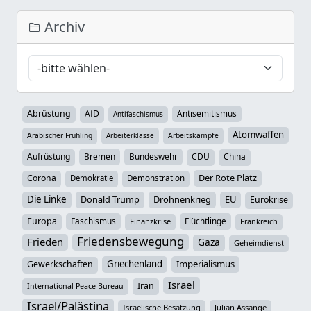
Archiv
Abrüstung
AfD
Antisemitismus
Antifaschismus
Atomwaffen
Arabischer Frühling
Arbeiterklasse
Arbeitskämpfe
Aufrüstung
Bremen
Bundeswehr
CDU
China
Der Rote Platz
Corona
Demokratie
Demonstration
Die Linke
Donald Trump
Drohnenkrieg
EU
Eurokrise
Europa
Faschismus
Flüchtlinge
Finanzkrise
Frankreich
Friedensbewegung
Frieden
Gaza
Geheimdienst
Griechenland
Imperialismus
Gewerkschaften
Israel
Iran
International Peace Bureau
Israel/Palästina
Israelische Besatzung
Julian Assange