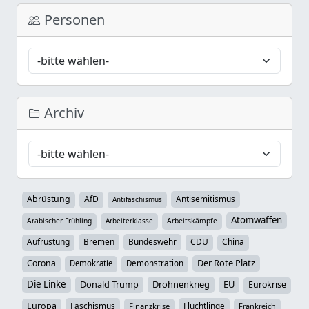
Personen
Archiv
Abrüstung
AfD
Antisemitismus
Antifaschismus
Atomwaffen
Arabischer Frühling
Arbeiterklasse
Arbeitskämpfe
Aufrüstung
Bremen
Bundeswehr
CDU
China
Der Rote Platz
Corona
Demokratie
Demonstration
Die Linke
Donald Trump
Drohnenkrieg
EU
Eurokrise
Europa
Faschismus
Flüchtlinge
Finanzkrise
Frankreich