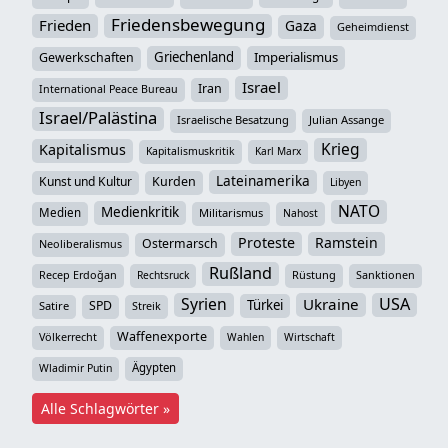
Friedensbewegung
Frieden
Gaza
Geheimdienst
Griechenland
Imperialismus
Gewerkschaften
Israel
Iran
International Peace Bureau
Israel/Palästina
Israelische Besatzung
Julian Assange
Krieg
Kapitalismus
Kapitalismuskritik
Karl Marx
Lateinamerika
Kunst und Kultur
Kurden
Libyen
NATO
Medienkritik
Medien
Militarismus
Nahost
Proteste
Ramstein
Ostermarsch
Neoliberalismus
Rußland
Recep Erdoğan
Rüstung
Sanktionen
Rechtsruck
Syrien
USA
Ukraine
Türkei
SPD
Satire
Streik
Waffenexporte
Völkerrecht
Wahlen
Wirtschaft
Ägypten
Wladimir Putin
Alle Schlagwörter »