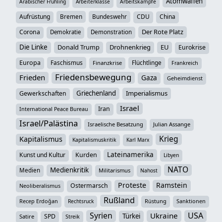
Atomwaffen
Arabischer Frühling
Arbeiterklasse
Arbeitskämpfe
Aufrüstung
Bremen
Bundeswehr
CDU
China
Der Rote Platz
Corona
Demokratie
Demonstration
Die Linke
Donald Trump
Drohnenkrieg
EU
Eurokrise
Europa
Faschismus
Flüchtlinge
Finanzkrise
Frankreich
Friedensbewegung
Frieden
Gaza
Geheimdienst
Griechenland
Imperialismus
Gewerkschaften
Israel
Iran
International Peace Bureau
Israel/Palästina
Israelische Besatzung
Julian Assange
Krieg
Kapitalismus
Kapitalismuskritik
Karl Marx
Lateinamerika
Kunst und Kultur
Kurden
Libyen
NATO
Medienkritik
Medien
Militarismus
Nahost
Proteste
Ramstein
Ostermarsch
Neoliberalismus
Rußland
Recep Erdoğan
Rüstung
Sanktionen
Rechtsruck
Syrien
USA
Ukraine
Türkei
SPD
Satire
Streik