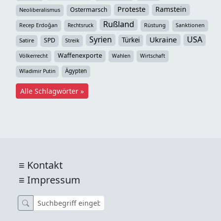
Proteste
Ramstein
Ostermarsch
Neoliberalismus
Rußland
Recep Erdoğan
Rüstung
Sanktionen
Rechtsruck
Syrien
USA
Ukraine
Türkei
SPD
Satire
Streik
Waffenexporte
Völkerrecht
Wahlen
Wirtschaft
Ägypten
Wladimir Putin
Alle Schlagwörter »
Kontakt
Impressum