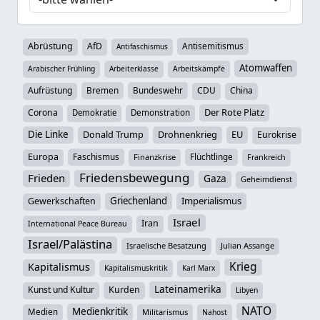
Abrüstung
AfD
Antisemitismus
Antifaschismus
Atomwaffen
Arabischer Frühling
Arbeiterklasse
Arbeitskämpfe
Aufrüstung
Bremen
Bundeswehr
CDU
China
Der Rote Platz
Corona
Demokratie
Demonstration
Die Linke
Donald Trump
Drohnenkrieg
EU
Eurokrise
Europa
Faschismus
Flüchtlinge
Finanzkrise
Frankreich
Friedensbewegung
Frieden
Gaza
Geheimdienst
Griechenland
Imperialismus
Gewerkschaften
Israel
Iran
International Peace Bureau
Israel/Palästina
Israelische Besatzung
Julian Assange
Krieg
Kapitalismus
Kapitalismuskritik
Karl Marx
Lateinamerika
Kunst und Kultur
Kurden
Libyen
NATO
Medienkritik
Medien
Militarismus
Nahost