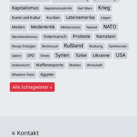
Krieg
Kapitalismus
Kapitalismuskritik
Karl Marx
Lateinamerika
Kunst und Kultur
Kurden
Libyen
NATO
Medienkritik
Medien
Militarismus
Nahost
Proteste
Ramstein
Ostermarsch
Neoliberalismus
Rußland
Recep Erdoğan
Rüstung
Sanktionen
Rechtsruck
Syrien
USA
Ukraine
Türkei
SPD
Satire
Streik
Waffenexporte
Völkerrecht
Wahlen
Wirtschaft
Ägypten
Wladimir Putin
Alle Schlagwörter »
Kontakt