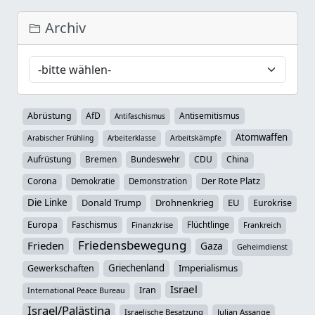
Archiv
Abrüstung
AfD
Antisemitismus
Antifaschismus
Atomwaffen
Arabischer Frühling
Arbeiterklasse
Arbeitskämpfe
Aufrüstung
Bremen
Bundeswehr
CDU
China
Der Rote Platz
Corona
Demokratie
Demonstration
Die Linke
Donald Trump
Drohnenkrieg
EU
Eurokrise
Europa
Faschismus
Flüchtlinge
Finanzkrise
Frankreich
Friedensbewegung
Frieden
Gaza
Geheimdienst
Griechenland
Imperialismus
Gewerkschaften
Israel
Iran
International Peace Bureau
Israel/Palästina
Israelische Besatzung
Julian Assange