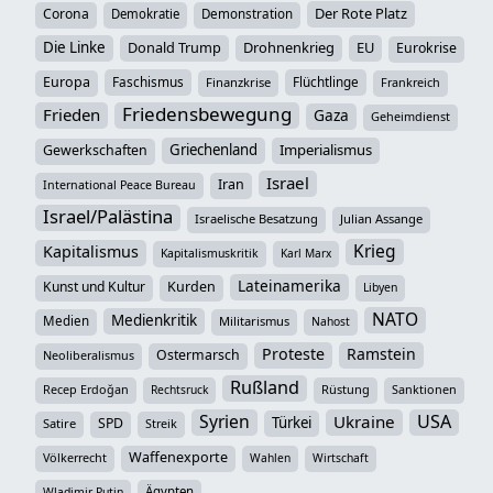
Der Rote Platz
Corona
Demokratie
Demonstration
Die Linke
Donald Trump
Drohnenkrieg
EU
Eurokrise
Europa
Faschismus
Flüchtlinge
Finanzkrise
Frankreich
Friedensbewegung
Frieden
Gaza
Geheimdienst
Griechenland
Imperialismus
Gewerkschaften
Israel
Iran
International Peace Bureau
Israel/Palästina
Israelische Besatzung
Julian Assange
Krieg
Kapitalismus
Kapitalismuskritik
Karl Marx
Lateinamerika
Kunst und Kultur
Kurden
Libyen
NATO
Medienkritik
Medien
Militarismus
Nahost
Proteste
Ramstein
Ostermarsch
Neoliberalismus
Rußland
Recep Erdoğan
Rüstung
Sanktionen
Rechtsruck
Syrien
USA
Ukraine
Türkei
SPD
Satire
Streik
Waffenexporte
Völkerrecht
Wahlen
Wirtschaft
Ägypten
Wladimir Putin