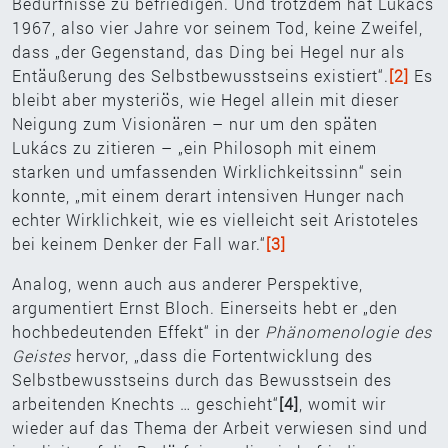
Bedürfnisse zu befriedigen. Und trotzdem hat Lukács
1967, also vier Jahre vor seinem Tod, keine Zweifel,
dass „der Gegenstand, das Ding bei Hegel nur als
Entäußerung des Selbstbewusstseins existiert“.
[2]
Es
bleibt aber mysteriös, wie Hegel allein mit dieser
Neigung zum Visionären – nur um den späten
Lukács zu zitieren – „ein Philosoph mit einem
starken und umfassenden Wirklichkeitssinn“ sein
konnte, „mit einem derart intensiven Hunger nach
echter Wirklichkeit, wie es vielleicht seit Aristoteles
bei keinem Denker der Fall war.“
[3]
Analog, wenn auch aus anderer Perspektive,
argumentiert Ernst Bloch. Einerseits hebt er „den
hochbedeutenden Effekt“ in der
Phänomenologie des
Geistes
hervor, „dass die Fortentwicklung des
Selbstbewusstseins durch das Bewusstsein des
arbeitenden Knechts … geschieht“
[4]
, womit wir
wieder auf das Thema der Arbeit verwiesen sind und