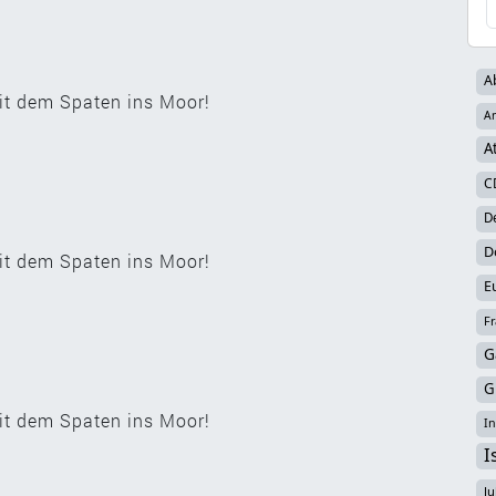
A
it dem Spaten ins Moor!
Ar
A
C
D
D
it dem Spaten ins Moor!
E
Fr
G
G
it dem Spaten ins Moor!
In
I
Ju