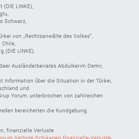
 (DIE LINKE),
glu,
to Schwarz,
Türkei von „Rechtsanwälte des Volkes“,
 Chile,
g (DIE LINKE),
daer Ausländerbeirates Abdulkerim Demir,
t Information über die Situation in der Türkei,
tschland und
 Grup Yorum, unterbrochen von zahlreichen
reden bereicherten die Kundgebung.
, finanzielle Verluste
orum-Verbote-Schikanen-finanzielle-Verluste-