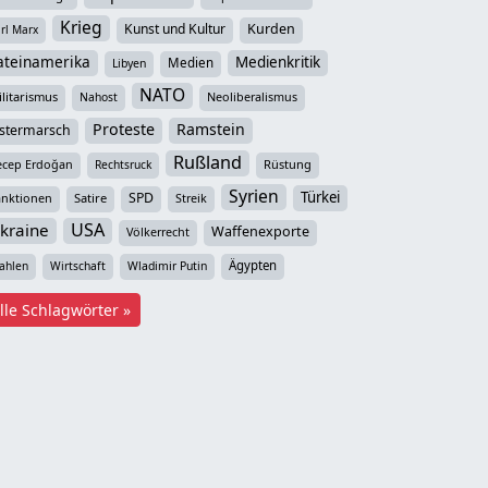
Krieg
Kunst und Kultur
Kurden
rl Marx
ateinamerika
Medienkritik
Medien
Libyen
NATO
litarismus
Neoliberalismus
Nahost
Proteste
Ramstein
stermarsch
Rußland
ecep Erdoğan
Rüstung
Rechtsruck
Syrien
Türkei
SPD
anktionen
Satire
Streik
USA
kraine
Waffenexporte
Völkerrecht
Ägypten
ahlen
Wirtschaft
Wladimir Putin
lle Schlagwörter »