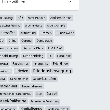
brüstung
AfD
Antisemitismus
Antifaschismus
abischer Frühling
Arbeiterklasse
Arbeitskämpfe
tomwaffen
Aufrüstung
Bremen
Bundeswehr
DU
China
Corona
Demokratie
Der Rote Platz
Die Linke
emonstration
onald Trump
Drohnenkrieg
EU
Eurokrise
uropa
Faschismus
Flüchtlinge
Finanzkrise
Friedensbewegung
Frieden
ankreich
aza
Gewerkschaften
Geheimdienst
riechenland
Imperialismus
Israel
Iran
ternational Peace Bureau
srael/Palästina
Israelische Besatzung
Kapitalismus
lian Assange
Kapitalismuskritik