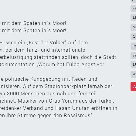
Ka
L
 mit dem Spaten in´s Moor!
Mi
 mit dem Spaten in´s Moor!
O
 Hessen ein „Fest der Völker“ auf dem
R
n, bei dem Tanz- und internationale
S
rbelustigung stattfinden sollten; doch die Stadt
 Dokumentation „Warum hat Fulda Angst vor
U
W
ine politische Kundgebung mit Reden und
isieren. Auf dem Stadionparkplatz fernab der
A
wa 3000 Menschen aus nah und fern teil.
ichnet. Musiker von Grup Yorum aus der Türkei,
reidenker Verband und Hasan Unutan eröffnen in
ben ihre Stimme gegen den Rassismus“.