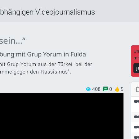
abhängigen Videojournalismus
 sein…“
Un
bung mit Grup Yorum in Fulda
mi
it Grup Yorum aus der Türkei, bei der
J
timme gegen den Rassismus".
408
0
5