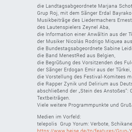
die Landtagsabgeordnete Marjana Schott
Grup Roj, mit dem Sänger Erdal Bayrako
Musikbeiträge des Liedermachers Ernes
des Lautenspielers Zeynel Aba,
die Information einer Anwältin aus der 
der Musiker Nicolás Rodrigo Miquea aus
die Bundestagsabgeordnete Sabine Leidi
die Band MenestRed aus Belgien,
die Begrüßung des Vorsitzenden des Ful
der Sänger Erdogan Emir aus der Türkei,
die Vorstellung des Festival-Komitees mi
die Rapper Zynik und Delirium aus Deu
abschließend der „Stein des Anstoßes“:
Textbeiträgen.
Viele weitere Programmpunkte und Gruß
Medien im Vorfeld:
telepolis Grup Yorum: Verbote, Schikanen
https://www.heise.de/tp/features/Grup-Y