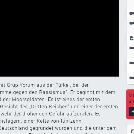
it Grup Yorum aus der Türkei, bei der
timme gegen den Rassismus“. Er beginnt mit dem
Me
d der Moorsoldaten.
E
s ist eines der ersten
un
esicht des „Dritten Reiches“ und einer der ersten
H
bwehr der drohenden Gefahr aufzurufen. Es
nslagern, einer Kette von fünfzehn
-Deutschland gegründet wurden und die unter dem