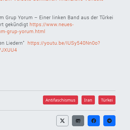
Grup Yorum – Einer linken Band aus der Türkei
ort gekündigt
https://www.neues-
-um-grup-yorum.html
en Liedern“
https://youtu.be/IUSy540Nn0o?
xVJXUU4
Antifaschismus
Iran
Türkei