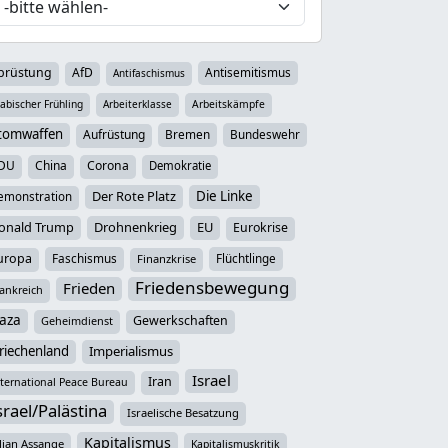
brüstung
AfD
Antisemitismus
Antifaschismus
abischer Frühling
Arbeiterklasse
Arbeitskämpfe
tomwaffen
Aufrüstung
Bremen
Bundeswehr
DU
China
Corona
Demokratie
Der Rote Platz
Die Linke
emonstration
onald Trump
Drohnenkrieg
EU
Eurokrise
uropa
Faschismus
Flüchtlinge
Finanzkrise
Friedensbewegung
Frieden
ankreich
aza
Gewerkschaften
Geheimdienst
riechenland
Imperialismus
Israel
Iran
ternational Peace Bureau
srael/Palästina
Israelische Besatzung
Kapitalismus
lian Assange
Kapitalismuskritik