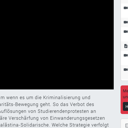
Me
un
um wenn es um die Kriminalisierung und
aritäts-Bewegung geht. So das Verbot des
H
 Auflösungen von Studierendenprotesten an
itäre Verschärfung von Einwanderungsgesetzen
lästina-Solidarische. Welche Strategie verfolgt