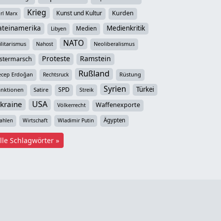
Krieg
Kunst und Kultur
Kurden
rl Marx
ateinamerika
Medienkritik
Medien
Libyen
NATO
litarismus
Neoliberalismus
Nahost
Proteste
Ramstein
stermarsch
Rußland
ecep Erdoğan
Rüstung
Rechtsruck
Syrien
Türkei
SPD
anktionen
Satire
Streik
USA
kraine
Waffenexporte
Völkerrecht
Ägypten
ahlen
Wirtschaft
Wladimir Putin
lle Schlagwörter »