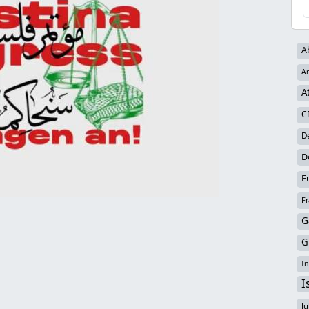
A
Ar
A
C
D
D
E
Fr
G
G
In
I
Ju