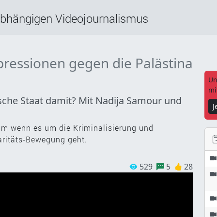
abhängigen Videojournalismus
pressionen gegen die Palästina
Un
mi
tsche Staat damit? Mit Nadija Samour und
J
um wenn es um die Kriminalisierung und
aritäts-Bewegung geht.
529
5
28