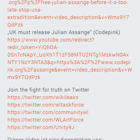
.org%2Fp%2Ffree-julian-assange-before-it-s-too-
late-stop-usa-
extradition&event=video_description&v=Wmx9Y7
QdPzk
„UK must release Julian Assange“ (Codepink)
https://www.youtube.com/redirect?
redir_token=YiQhOA-
0SnTcNApY_UoXh1T1zF58MTU2NTg1MzkwN0Ax
NTY1NzY3NTA3&q=https%3A%2F%2Fwww.codepi
nk.org%2Fassange&event=video_description&v=W
mx9Y7QdPzk
Join the fight for truth on Twitter
https://twitter.com/wikileaks
https://twitter.com/wltaskforce
https://twitter.com/communitywl
https://twitter.com/WLArtForce
https://twitter.com/Unity4J
Dieses Video ist eine Kooperation von: