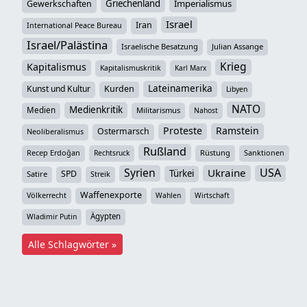
Griechenland
Imperialismus
Gewerkschaften
Israel
Iran
International Peace Bureau
Israel/Palästina
Israelische Besatzung
Julian Assange
Krieg
Kapitalismus
Kapitalismuskritik
Karl Marx
Lateinamerika
Kunst und Kultur
Kurden
Libyen
NATO
Medienkritik
Medien
Militarismus
Nahost
Proteste
Ramstein
Ostermarsch
Neoliberalismus
Rußland
Recep Erdoğan
Rüstung
Sanktionen
Rechtsruck
Syrien
USA
Ukraine
Türkei
SPD
Satire
Streik
Waffenexporte
Völkerrecht
Wahlen
Wirtschaft
Ägypten
Wladimir Putin
Alle Schlagwörter »