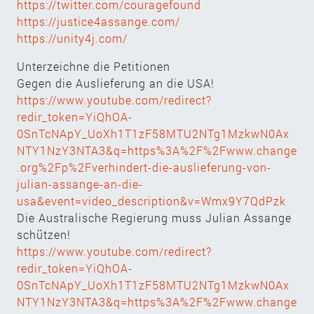
https://twitter.com/couragefound
https://justice4assange.com/
https://unity4j.com/
Unterzeichne die Petitionen
Gegen die Auslieferung an die USA!
https://www.youtube.com/redirect?
redir_token=YiQhOA-
0SnTcNApY_UoXh1T1zF58MTU2NTg1MzkwN0Ax
NTY1NzY3NTA3&q=https%3A%2F%2Fwww.change
.org%2Fp%2Fverhindert-die-auslieferung-von-
julian-assange-an-die-
usa&event=video_description&v=Wmx9Y7QdPzk
Die Australische Regierung muss Julian Assange
schützen!
https://www.youtube.com/redirect?
redir_token=YiQhOA-
0SnTcNApY_UoXh1T1zF58MTU2NTg1MzkwN0Ax
NTY1NzY3NTA3&q=https%3A%2F%2Fwww.change