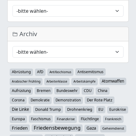
Archiv
Abrüstung
AfD
Antisemitismus
Antifaschismus
Atomwaffen
Arabischer Frühling
Arbeiterklasse
Arbeitskämpfe
Aufrüstung
Bremen
Bundeswehr
CDU
China
Der Rote Platz
Corona
Demokratie
Demonstration
Die Linke
Donald Trump
Drohnenkrieg
EU
Eurokrise
Europa
Faschismus
Flüchtlinge
Finanzkrise
Frankreich
Friedensbewegung
Frieden
Gaza
Geheimdienst