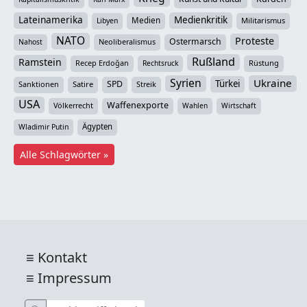
Lateinamerika
Medienkritik
Medien
Militarismus
Libyen
NATO
Proteste
Ostermarsch
Neoliberalismus
Nahost
Rußland
Ramstein
Recep Erdoğan
Rüstung
Rechtsruck
Syrien
Ukraine
Türkei
SPD
Sanktionen
Satire
Streik
USA
Waffenexporte
Völkerrecht
Wahlen
Wirtschaft
Ägypten
Wladimir Putin
Alle Schlagwörter »
Kontakt
Impressum