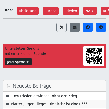
Tags:
Abrüstung
Europa
Frieden
NATO
Ruß
Unterstützen Sie uns
mit einer kleinen Spende
Jetzt spenden
Neueste Beiträge
„Den Frieden gewinnen- nicht den Krieg“
Pfarrer Jürgen Fliege: „Die Kirche ist eine H***“