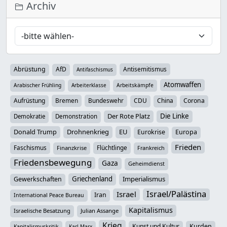
Archiv
Abrüstung
AfD
Antisemitismus
Antifaschismus
Atomwaffen
Arabischer Frühling
Arbeiterklasse
Arbeitskämpfe
Aufrüstung
Bremen
Bundeswehr
CDU
China
Corona
Der Rote Platz
Die Linke
Demokratie
Demonstration
Donald Trump
Drohnenkrieg
EU
Eurokrise
Europa
Frieden
Faschismus
Flüchtlinge
Finanzkrise
Frankreich
Friedensbewegung
Gaza
Geheimdienst
Griechenland
Imperialismus
Gewerkschaften
Israel/Palästina
Israel
Iran
International Peace Bureau
Kapitalismus
Israelische Besatzung
Julian Assange
Krieg
Kunst und Kultur
Kurden
Kapitalismuskritik
Karl Marx